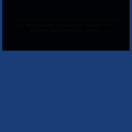
Impressum
Datenschutzerklärung
ANB
© 2026 medicathek. Alle Rechte vorbehalten. Alle Videos
auf dieser Webseite sind Eigentum von medicathek.
Kopieren und herunterladen verboten.